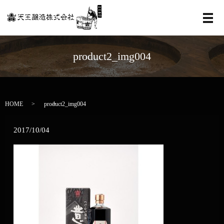
メ
product2_img004
HOME
product2_img004
2017/10/04