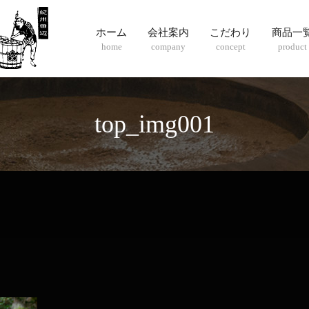
ホーム
会社案内
こだわり
商品一
home
company
concept
product
top_img001